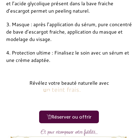
et l’acide glycolique présent dans la bave fraiche
d’escargot permet un peeling naturel.
3. Masque : après l’application du sérum, pure concentré
de bave d’escargot fraiche, application du masque et
modelage du visage.
4. Protection ultime : Finalisez le soin avec un sérum et
une crème adaptée.
Révélez votre beauté naturelle avec
u
n
v
i
s
a
g
e
r
a
u
d
e
i
x
.
Réserver ou offrir
Et pour récompenser votre fidélité...