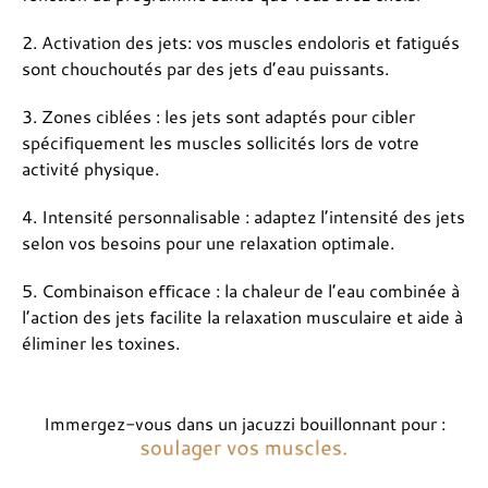
2. Activation des jets: vos muscles endoloris et fatigués
sont chouchoutés par des jets d’eau puissants.
3. Zones ciblées : les jets sont adaptés pour cibler
spécifiquement les muscles sollicités lors de votre
activité physique.
4. Intensité personnalisable : adaptez l’intensité des jets
selon vos besoins pour une relaxation optimale.
5. Combinaison efficace : la chaleur de l’eau combinée à
l’action des jets facilite la relaxation musculaire et aide à
éliminer les toxines.
Immergez-vous dans un jacuzzi bouillonnant pour :
s
o
u
l
a
g
e
r
v
o
s
m
u
s
c
l
e
s
.