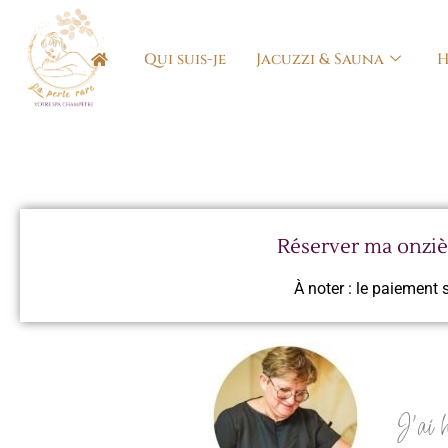
Qui suis-je
Jacuzzi & Sauna
H
Réserver ma onziè
À noter : le paiement 
J’ai h